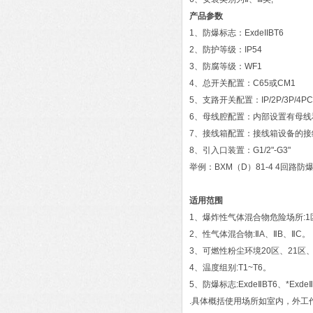
产品参数
1、防爆标志：ExdeIIBT6
2、防护等级：IP54
3、防腐等级：WF1
4、总开关配置：C65或CM1
5、支路开关配置：IP/2P/3P
6、母线腔配置：内部设置有母线
7、接线箱配置：接线箱设备的接
8、引入口装置：G1/2"-G3"
举例：BXM（D）81-4 4回路防
适用范围
1、爆炸性气体混合物危险场所:1
2、性气体混合物:ⅡA、ⅡB、ⅡC。
3、可燃性粉尘环境20区、21区、
4、温度组别:T1~T6。
5、防爆标志:ExdeⅡBT6、*Exde
.具体概括使用场所如室内，外