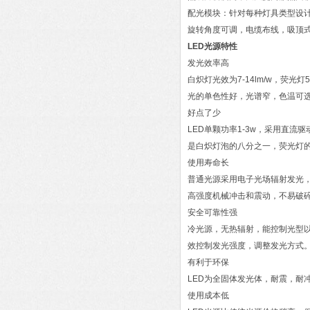
配光模块：针对每种灯具类型设
旋转角度可调，电缆布线，吸顶
LED光源特性
发光效率高
白炽灯光效为7-14lm/w，荧光灯5
光的单色性好，光谱窄，色温可
好点了少
LED单颗功率1-3w，采用直流
是白炽灯泡的八分之一，荧光灯
使用寿命长
普通光源采用电子光场辐射发光，
高强度机械冲击和震动，不易破
安全可靠性强
冷光源，无热辐射，能控制光型
效控制发光强度，调整发光方式
有利于环保
LED为全固体发光体，耐震，耐
使用成本低