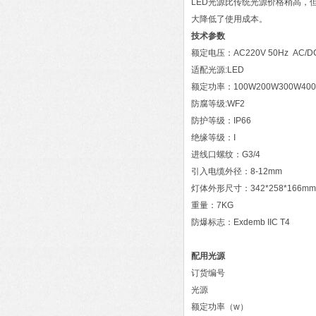
LED光源比传统光源价格稍高，
大降低了使用成本。
技术参数
额定电压：AC220V 50Hz AC/DC
适配光源:LED
额定功率：100W200W300W400
防腐等级:WF2
防护等级：IP66
绝缘等级：I
进线口螺纹：G3/4
引入电缆外径：8-12mm
灯体外形尺寸：342*258*166mm
重量：7KG
防爆标志：Exdemb IIC T4
配用光源
订货编号
光源
额定功率（w）