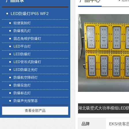
产品中心
产品目录
LED防爆灯IP65 WF2
轻便装卸灯
防爆视孔灯
固态免维护防爆灯
LED平台灯
LED防爆灯
LED管吊式防爆灯
LED防爆泛光灯
防爆航空障碍灯
防爆应急灯
防爆标志灯
防爆声光报警器
湖北吸壁式大功率模组LED
查看全部产品
品牌
EKS/依客