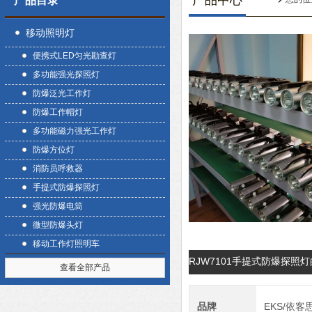
产品中心
产品目录
移动照明灯
便携式LED匀光勘查灯
多功能强光探照灯
防爆泛光工作灯
防爆工作帽灯
多功能磁力强光工作灯
防爆方位灯
消防员呼救器
手提式防爆探照灯
强光防爆电筒
微型防爆头灯
移动工作灯照明车
RJW7101手提式防爆探照
查看全部产品
品牌
EKS/依客