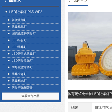
产品中心
产品目录
LED防爆灯IP65 WF2
轻便装卸灯
防爆视孔灯
固态免维护防爆灯
LED平台灯
LED防爆灯
LED管吊式防爆灯
LED防爆泛光灯
防爆航空障碍灯
防爆应急灯
防爆标志灯
防爆声光报警器
体育场馆免维护LED防爆灯
查看全部产品
品牌
EKS/依客