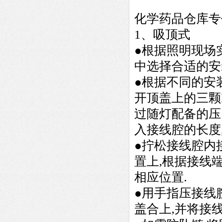
化学药品仓库专
1、吸顶式
●根据照明现场
中选择合适的安
●根据不同的安
开顶盖上的三颗
过随灯配备的压
入接线腔的长度
●拧松接线腔内
置上,根据接线
相应位置.
●用手指压接线
盖合上,并将接