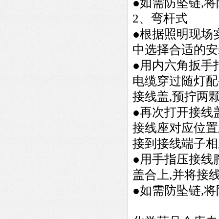
●如需防坠链,
2、弯杆式
●根据照明现场
中选择合适的安
●用内六角扳手
电缆穿过随灯配
接线盖,预拧两
●再次打开接线
接线座对应位置
接到接线端子相
●用手指压接线
盖合上,并将接
●如需防坠链,