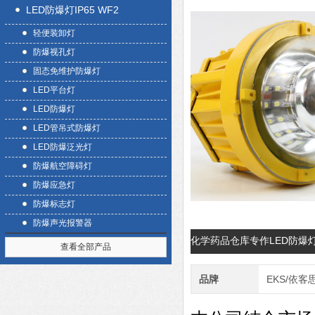
LED防爆灯IP65 WF2
轻便装卸灯
防爆视孔灯
固态免维护防爆灯
LED平台灯
LED防爆灯
LED管吊式防爆灯
LED防爆泛光灯
防爆航空障碍灯
防爆应急灯
防爆标志灯
防爆声光报警器
化学药品仓库专作LED防爆
查看全部产品
品牌
EKS/依客