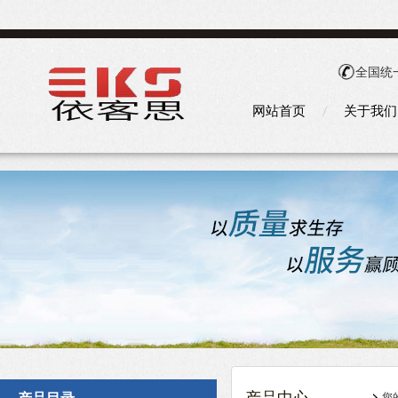
全国统
网站首页
关于我们
您