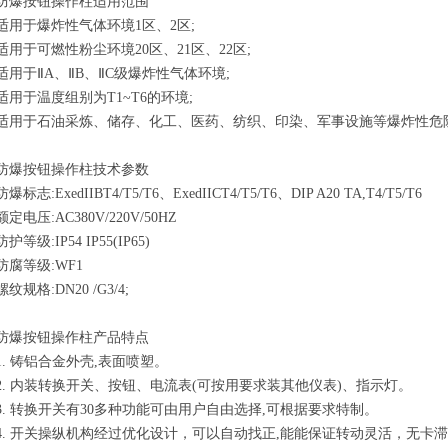
防爆按钮操作柱适用范围
适用于爆炸性气体环境1区、2区;
适用于可燃性粉尘环境20区、21区、22区;
适用于ⅡA、ⅡB、ⅡC级爆炸性气体环境;
适用于温度组别为T1~T6的环境;
适用于石油采炼、储存、化工、医药、纺织、印染、军事设施等爆炸性危
防爆按钮操作柱技术参数
防爆标志:ExedIIBT4/T5/T6、ExedIICT4/T5/T6、DIP A20 TA,T4/T5/T6
额定电压:AC380V/220V/50HZ
防护等级:IP54 IP55(IP65)
防腐等级:WF1
螺纹规格:DN20 /G3/4;
防爆按钮操作柱产品特点
1. 铸铝合金外壳,表面喷塑。
2. 内装转换开关、按钮、电流表(可按用要求装其他仪表)、指示灯。
3. 转换开关有30多种功能可由用户自由选择,可根据要求特制。
4. 开关操纵机构经过优化设计，可以自动找正,能能保证转动灵活，无卡