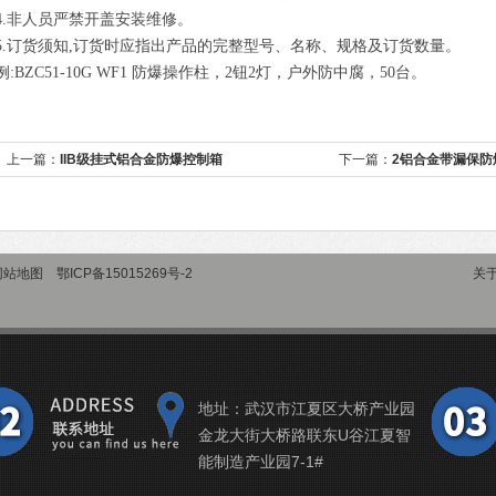
4.非人员严禁开盖安装维修。
5.订货须知,订货时应指出产品的完整型号、名称、规格及订货数量。
例:BZC51-10G WF1 防爆操作柱，2钮2灯，户外防中腐，50台。
上一篇：
IIB级挂式铝合金防爆控制箱
下一篇：
2铝合金带漏保防
网站地图
鄂ICP备15015269号-2
关
地址：武汉市江夏区大桥产业园
金龙大街大桥路联东U谷江夏智
能制造产业园7-1#