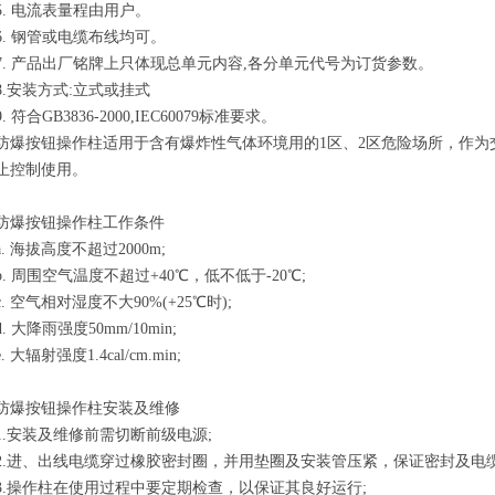
5. 电流表量程由用户。
6. 钢管或电缆布线均可。
7. 产品出厂铭牌上只体现总单元内容,各分单元代号为订货参数。
8.安装方式:立式或挂式
9. 符合GB3836-2000,IEC60079标准要求。
防爆按钮操作柱适用于含有爆炸性气体环境用的1区、2区危险场所，作为交流5
止控制使用。
防爆按钮操作柱工作条件
a. 海拔高度不超过2000m;
b. 周围空气温度不超过+40℃，低不低于-20℃;
c. 空气相对湿度不大90%(+25℃时);
d. 大降雨强度50mm/10min;
e. 大辐射强度1.4cal/cm.min;
防爆按钮操作柱安装及维修
1.安装及维修前需切断前级电源;
2.进、出线电缆穿过橡胶密封圈，并用垫圈及安装管压紧，保证密封及电缆
3.操作柱在使用过程中要定期检查，以保证其良好运行;