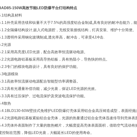
BAD85-150W高效节能LED防爆平台灯
结构特点
5.1结构及材料
5.1.1外壳采用含镁和钛量不大于7.5%的高强度铝合金制成,具有良好的耐冲击能力，能
5.1.2全隔爆结构设计,嵌入式电源腔，无线安装接线结构，灯具安装、维护十分简便。
5.1.3透明件采用钢化玻璃制成,透光率高，耐冲击，可承受4J冲击.
5.2光源
5.2.1采用高亮度LED光源，配合高效率恒流驱动电源。
5.2.2光源电路铝基板采用高导热铝板，具有热阻小，导热快的特点。
5.2.3专门的模块电路设计，具有良好的保护功能。
5.3电源模块
5.3.1高效率恒流驱动电源配合智能型功率调整器。
5.3.2具有光通量补偿功能，减少光衰，保证LED光源的光效。
5.3.3具有过压保护、过电流保护及突波电流保护功能。
5.4散热
5.4.1BLD130-60W壁挂式免维护LED防爆灯壳体采用铝合金高压铸造成型，表
5.4.2光源电路铝基板紧贴铝合金壳体，光源的热量通过铝合金壳体迅速传导到壳体表
5.4.3壳体外表面制作了大量的散热鳍片，大幅度提高壳体表面面积，借助空气流动有
度控制在范围，降低LED光衰，大幅延长LED的使用寿命。