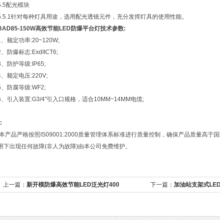
5.5配光模块
5.5.1针对每种灯具用途，选用配光透镜元件，充分发挥灯具的使用性能。
BAD85-150W高效节能LED防爆平台灯
技术参数:
1、额定功率:20~120W;
2、防爆标志:ExdIICT6;
3、防护等级:IP65;
4、额定电压:220V;
5、防腐等级:WF2;
6、引入装置:G3/4"引入口规格，适合10MM~14MM电缆;
:
本产品严格按照IS09001:2000质量管理体系标准进行质量控制，确保产品质量高
用下出现任何故障(非人为故障)由本公司免费维护。
上一篇：
新开模防爆高效节能LED泛光灯400
下一篇：
加油站支架式LED