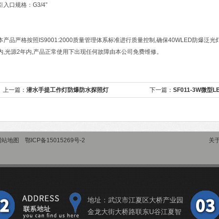
引入口规格：G3/4”
本产品严格按照IS9001:2000质量管理体系标准进行质量控制,确保40WLED防爆泛
内,光源2年内,产品正常使用下出现任何故障由本公司免费维修。
上一篇：
潜水手提工作灯防爆防水探照灯
下一篇：
SF011-3W微型
网站地图
鄂ICP备15015269号-2
关
地址：武汉市江夏区大桥产业园
金龙大街大桥路联东U谷江夏智