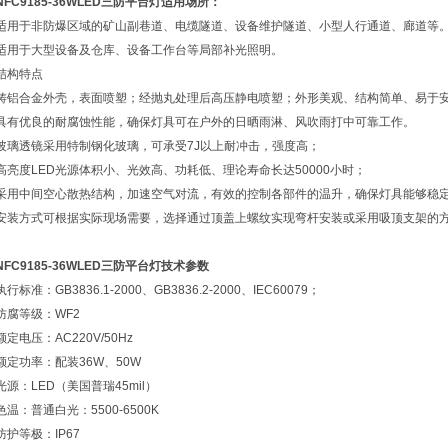
NFC9185-36WLED三防平台灯
适用场所：
适用于非防爆区域的矿山副巷道、电缆隧道、设备维护隧道、小型人行通道、廊道等
适用于大型设备及仓库、设备工作台等局部补光照明。
结构特点
铸铝合金外壳，表面喷塑；经抛丸处理后高压静电喷塑；外形美观、结构简单、易于
具有优良的耐腐蚀性能，确保灯具可在户外的日晒雨淋、风吹雨打中可靠工作。
玻璃透镜采用特制钢化玻璃，可承受7J以上耐冲击，强度高；
高亮度LED光源体积小、光效高、功耗低、理论寿命长达50000小时；
采用中间空心散热结构，加速空气对流，有效的控制各部件的温升，确保灯具能够稳
安装方式可根据实际现场需要，选择通过顶盖上螺纹实现弯杆安装或采用吸顶支架的
NFC9185-36WLED三防平台灯
技术参数
执行标准：GB3836.1-2000、GB3836.2-2000、IEC60079；
防腐等级：WF2
额定电压：AC220V/50Hz
额定功率：配装36W、50W
光源：LED（美国普瑞45mil）
色温：普通白光：5500-6500K
防护等极：IP67