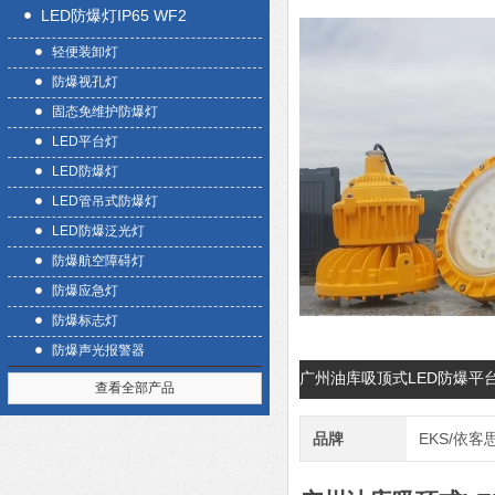
LED防爆灯IP65 WF2
轻便装卸灯
防爆视孔灯
固态免维护防爆灯
LED平台灯
LED防爆灯
LED管吊式防爆灯
LED防爆泛光灯
防爆航空障碍灯
防爆应急灯
防爆标志灯
防爆声光报警器
广州油库吸顶式LED防爆平台
查看全部产品
品牌
EKS/依客