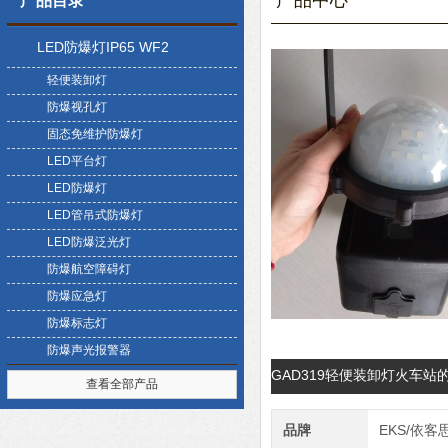
产品中心
产品目录
LED防爆灯IP65 WF2
轻便装卸灯
防爆视孔灯
固态免维护防爆灯
LED平台灯
LED防爆灯
LED管吊式防爆灯
LED防爆泛光灯
防爆航空障碍灯
防爆应急灯
防爆标志灯
防爆声光报警器
GAD319轻便装卸灯火车站
查看全部产品
品牌
EKS/依客