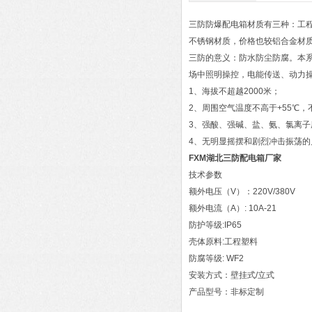
三防防爆配电箱材质有三种：工
不锈钢材质，价格也较铝合金材
三防的意义：防水防尘防腐。本系列
场中照明操控，电能传送、动力
1、海拔不超越2000米；
2、周围空气温度不高于+55℃，不
3、强酸、强碱、盐、氨、氯离
4、无明显摇摆和剧烈冲击振荡的
FXM湖北三防配电箱厂家
技术参数
额外电压（V）：220V/380V
额外电流（A）: 10A-21
防护等级:IP65
壳体原料:工程塑料
防腐等级: WF2
安装方式：壁挂式/立式
产品型号：非标定制