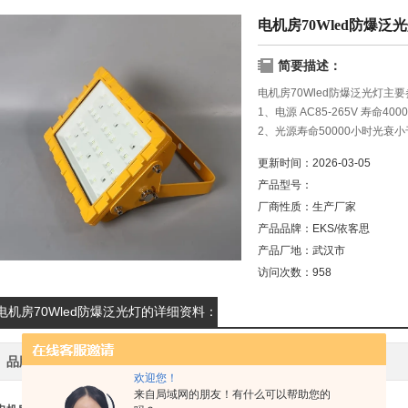
电机房70Wled防爆泛
简要描述：
电机房70Wled防爆泛光灯主
1、电源 AC85-265V 寿命400
2、光源寿命50000小时光衰小
3、功率：30-300W
更新时间：
2026-03-05
4、光效≥100Lm/1W
产品型号：
厂商性质：
生产厂家
产品品牌：
EKS/依客思
产品厂地：
武汉市
访问次数：
958
电机房70Wled防爆泛光灯的详细资料：
品牌
EKS/依客思
应用领域
欢迎您！
来自局域网的朋友！有什么可以帮助您的