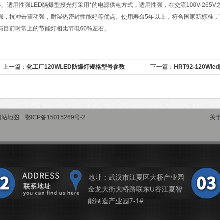
4、适用性强LED隔爆型投光灯采用*的电源供电方式，适用性强，在交流100V-26
强，抗冲击震动强，耐湿热密封性能好等优点。使用寿命5年以上，符合国家新标准，
与目前时常上的节能灯相比节电60%左右。
上一篇：
化工厂120WLED防爆灯规格型号参数
下一篇：
HRT92-120W
网站地图
鄂ICP备15015269号-2
关
地址：武汉市江夏区大桥产业园
金龙大街大桥路联东U谷江夏智
能制造产业园7-1#