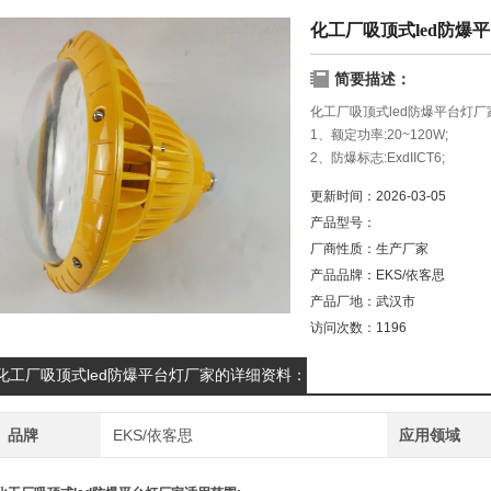
化工厂吸顶式led防爆
简要描述：
化工厂吸顶式led防爆平台灯厂
1、额定功率:20~120W;
2、防爆标志:ExdIICT6;
3、防护等级:IP65;
更新时间：
2026-03-05
4、额定电压:220V;
产品型号：
5、防腐等级:WF2;
厂商性质：
生产厂家
产品品牌：
EKS/依客思
产品厂地：
武汉市
访问次数：
1196
化工厂吸顶式led防爆平台灯厂家的详细资料：
品牌
EKS/依客思
应用领域