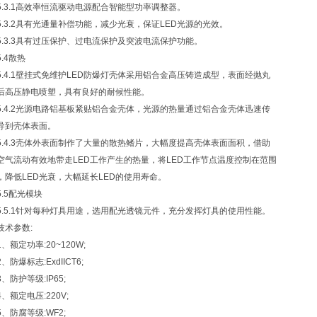
5.3.1高效率恒流驱动电源配合智能型功率调整器。
5.3.2具有光通量补偿功能，减少光衰，保证LED光源的光效。
5.3.3具有过压保护、过电流保护及突波电流保护功能。
5.4散热
5.4.1壁挂式免维护LED防爆灯壳体采用铝合金高压铸造成型，表面经抛丸
后高压静电喷塑，具有良好的耐候性能。
5.4.2光源电路铝基板紧贴铝合金壳体，光源的热量通过铝合金壳体迅速传
导到壳体表面。
5.4.3壳体外表面制作了大量的散热鳍片，大幅度提高壳体表面面积，借助
空气流动有效地带走LED工作产生的热量，将LED工作节点温度控制在范围
，降低LED光衰，大幅延长LED的使用寿命。
5.5配光模块
5.5.1针对每种灯具用途，选用配光透镜元件，充分发挥灯具的使用性能。
技术参数:
1、额定功率:20~120W;
2、防爆标志:ExdIICT6;
3、防护等级:IP65;
4、额定电压:220V;
5、防腐等级:WF2;