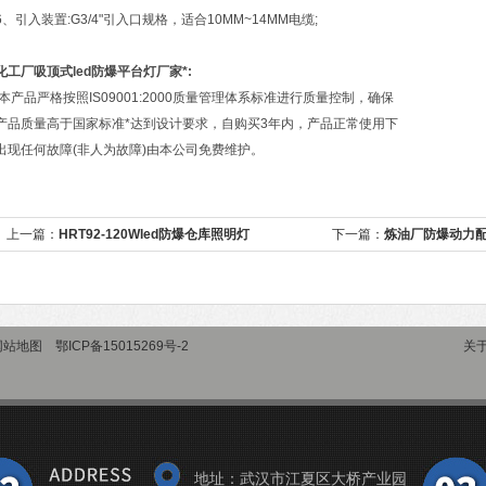
6、引入装置:G3/4"引入口规格，适合10MM~14MM电缆;
化工厂吸顶式led防爆平台灯厂家
*:
本产品严格按照IS09001:2000质量管理体系标准进行质量控制，确保
产品质量高于国家标准*达到设计要求，自购买3年内，产品正常使用下
出现任何故障(非人为故障)由本公司免费维护。
上一篇：
HRT92-120Wled防爆仓库照明灯
下一篇：
炼油厂防爆动力
网站地图
鄂ICP备15015269号-2
关
地址：武汉市江夏区大桥产业园