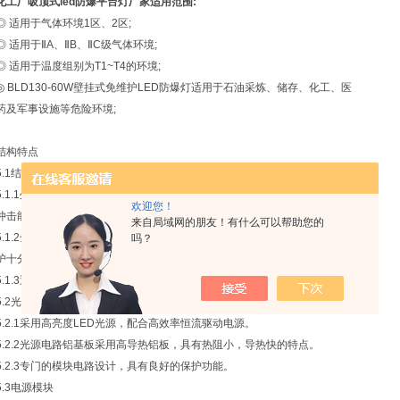
化工厂吸顶式led防爆平台灯厂家
适用范围:
◎ 适用于气体环境1区、2区;
◎ 适用于ⅡA、ⅡB、ⅡC级气体环境;
◎ 适用于温度组别为T1~T4的环境;
◎ BLD130-60W壁挂式免维护LED防爆灯适用于石油采炼、储存、化工、医
药及军事设施等危险环境;
结构特点
5.1结构及材料
5.1.1外壳采用含镁和钛量不大于7.5%的高强度铝合金制成,具有良好的耐
欢迎您！
冲击能力，能承受不小于7J的冲击.
来自局域网的朋友！有什么可以帮助您的
5.1.2全隔爆结构设计,嵌入式电源腔，无线安装接线结构，灯具安装、维
吗？
护十分简便。
5.1.3透明件采用钢化玻璃制成,透光率高，耐冲击，可承受4J冲击.
5.2光源
5.2.1采用高亮度LED光源，配合高效率恒流驱动电源。
5.2.2光源电路铝基板采用高导热铝板，具有热阻小，导热快的特点。
5.2.3专门的模块电路设计，具有良好的保护功能。
5.3电源模块