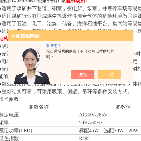
适用场所:
喷漆房TG732B-50Wled防爆平台灯厂家
●适用于煤矿井下巷道、硐室，变电所、泵室，井底停车场等易
●适用煤矿行业有甲烷煤尘等爆炸性混合气体的危险环境做固定
●适用于石油、化工、冶炼、储备、海洋石油平台、集气站等易
●适用于车间、装置区、通道、中转站、联合站船舱等区域作固
结构特点:
欢迎您！
●
隔爆型防爆灯具，能在易燃易爆场所安全可靠使用；
来自局域网的朋友！有什么可以帮助您的
●
光源采用CREE品牌，光斑无暗区，无重影，
寿命长达
10万小
吗？
●
电路设计采用宽伏稳定、恒流功能设计，整体电路质优、稳定
●
壳体采用特制铝加工而成，五金件及支架全部采用304不锈钢
能够适用于煤矿井下高湿、高温环境
；
●
散热器采用鳍片式结构设计，光源采用分散式布局与电源分体
●
整灯结实可靠，可采用吸顶、侧壁、吊环等多种安装方式。
技术参数：
参数名称
参数值
额定电压
AC
85
V
-265V
频率
50Hz/
60Hz
额定功率(LED)
标配45
W
、选配
30W、20W
显色指数
Ra85