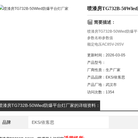
喷漆房TG732B-50W
简要描述：
喷漆房TG732B-50Wled防
参数名称参数值
额定电压AC85V-265V
频率50Hz/60Hz
更新时间：
2026-03-05
额定功率（LED）标配45W、选
产品型号：
厂商性质：
生产厂家
产品品牌：
EKS/依客思
产品厂地：
武汉市
访问次数：
1354
喷漆房TG732B-50Wled防爆平台灯厂家的详细资料：
品牌
EKS/依客思