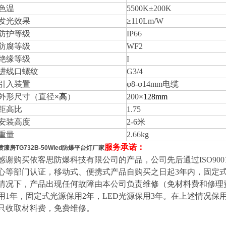
色温
5500K±200K
发光效果
≥110Lm/W
防护等级
IP6
6
防腐等级
WF2
绝缘等级
I
进线口螺纹
G3/4
引入
装置
φ
8
-φ
14
mm
电缆
外形尺寸（直径
×高
）
200
×
128
mm
距高比
1.75
安装高度
2-6米
重量
2.66
kg
服务承诺：
喷漆房TG732B-50Wled防爆平台灯厂家
感谢购买
依客思防爆
科技有限公司的产品，公司先后通过ISO90
心等部门认证，移动式、便携式产品自购买之日起
3
年内，固定
情况下，产品出现任何故障由本公司负责维修（免材料费和修理
用
1年
，固定式光源保用2年，LED光源保用3年。在上述情况保
只收取材料费，免费维修。