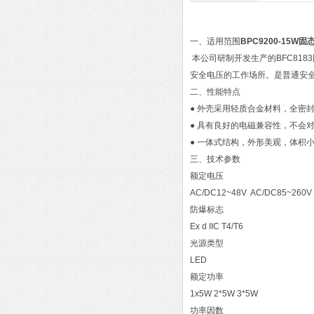
一、适用范围
BPC9200-15W
本公司研制开发生产的BFC81
安全电压的工作场所。是普通安
二、性能特点
● 外壳采用轻质合金材料，全密
● 具有良好的电磁兼容性，不会
● 一体式结构，外形美观，体积
三、技术参数
额定电压
AC/DC12~48V AC/DC85~260V
防爆标志
Ex d IIC T4/T6
光源类型
LED
额定功率
1x5W 2*5W 3*5W
功率因数