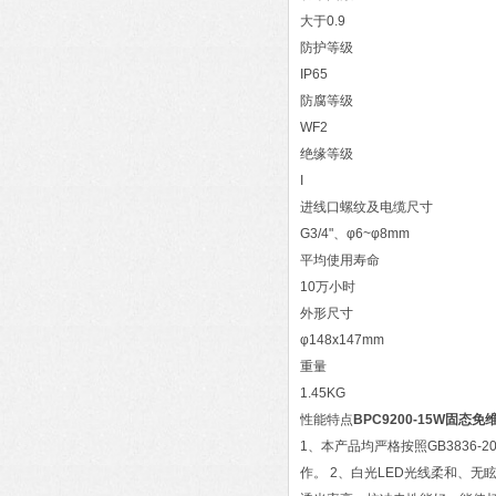
大于0.9
防护等级
IP65
防腐等级
WF2
绝缘等级
I
进线口螺纹及电缆尺寸
G3/4"、φ6~φ8mm
平均使用寿命
10万小时
外形尺寸
φ148x147mm
重量
1.45KG
性能特点
BPC9200-15W固态免
1、本产品均严格按照GB3836
作。 2、白光LED光线柔和、