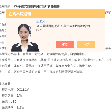
适用场所：
9W手提式防爆探照灯出厂价格销售
适用于各种易燃易爆场所及水下作业。适用于电力、冶金、石油、石化、铁路、消防
欢迎您！
产品特性：
来自局域网的朋友！有什么可以帮助您的
隔爆型防爆等级，可在各种易燃易爆场所安全工作。
吗？
采用固态免维护LED光源，光效高，聚光好，平均使用寿 命长达10万小时。
具有工作光、强光两种光设计，按动按钮可进行自由转换。
人性化的电量指示和低电压功能设计，可随时查询电池电量；当电量不足时，灯具会
高能无记忆电池，容量大，无污染，充放电性能优异，自放电率低。
外壳采用进口高硬度合金材料，具有*的抗强力碰撞和冲击能力；密封性好，可在100
外形美观，体积小，重量轻，可采用手提、肩挎等携带方式，携带方便。
冷白、暖白两种不同色温的光源，用户可根据实际需要进行选择。
技术参数：
额定电压：DC11.1V
额定容量：2Ah
光源：LED
光源功率：3x3W