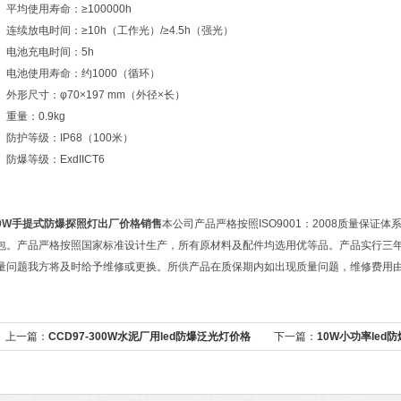
平均使用寿命：≥100000h
连续放电时间：≥10h（工作光）/≥4.5h（强光）
电池充电时间：5h
电池使用寿命：约1000（循环）
外形尺寸：φ70×197 mm（外径×长）
重量：0.9kg
防护等级：IP68（100米）
防爆等级：ExdIICT6
9W手提式防爆探照灯出厂价格销售
本公司产品严格按照ISO9001：2008质量保
包。产品严格按照国家标准设计生产，所有原材料及配件均选用优等品。产品实行三
量问题我方将及时给予维修或更换。所供产品在质保期内如出现质量问题，维修费用
上一篇：
CCD97-300W水泥厂用led防爆泛光灯价格
下一篇：
10W小功率led