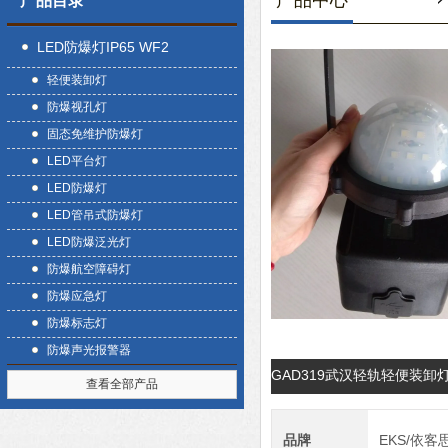
产品中心
产品目录
LED防爆灯IP65 WF2
轻便装卸灯
防爆视孔灯
固态免维护防爆灯
LED平台灯
LED防爆灯
LED管吊式防爆灯
LED防爆泛光灯
防爆航空障碍灯
防爆应急灯
防爆标志灯
防爆声光报警器
GAD319武汉轻轨轻便装卸
查看全部产品
品牌
EKS/依客