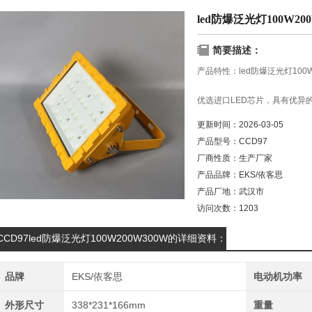
led防爆泛光灯100W200
简要描述：
产品特性：led防爆泛光灯100W
优选进口LED芯片，具有优异的
表面贴装技术SMT，大幅度提
更新时间：
2026-03-05
产品型号：
CCD97
精心设计蜂窝状补光结构，有
厂商性质：
生产厂家
产品品牌：
EKS/依客思
产品厂地：
武汉市
访问次数：
1203
CCD97led防爆泛光灯100W200W300W的详细资料：
品牌
EKS/依客思
电动机功率
外形尺寸
338*231*166mm
重量