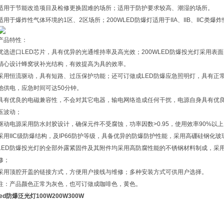
适用于节能改造项目及检修更换固难的场所；适用于防护要求较高、潮湿的场所。
适用于爆炸性气体环境的1区、2区场所；200WLED防爆灯适用于IIA、IIB、IIC类爆
产品特性：
优选进口LED芯片，具有优异的光通维持率及高光效；200WLED防爆投光灯采用表
精心设计蜂窝状补光结构，有效提高为具的效率。
采用恒流驱动，具有短路、过压保护功能；还可订做成LED防爆应急照明灯，具有正
池供电，应急时间可达50分钟。
具有优良的电磁兼容性，不会对其它电器，输电网络造成任何干扰，电源自身具有优良
压波动；
驱动电源采用防水封胶设计，确保元件不受腐蚀，功率因数>0.95，使用效率90%以上
采用IIC级防爆结构，及IP66防护等级，具备优异的防爆防护性能，采用高硼硅钢化
LED防爆投光灯的全部外露紧固件及其附件均采用高防腐性能的不锈钢材料制成，采
修；
采用顶腔开盖的链接方式，方便用户接线与维修；多种安装方式可供用户选择。
注：产品颜色正常为灰色，也可订做成咖啡色，黄色。
led防爆泛光灯100W200W300W