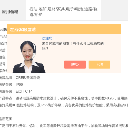
石油,地矿,建材/家具,电子/电池,道路/轨
应用领域
道/船舶
led防爆泛光灯100W200W300W
产品品牌：依客思
欢迎您！
额定功率：200W 250W 300W 400W
来自局域网的朋友！有什么可以帮助您的
吗？
材质：铝合金
颜色：黄色、灰色
型号：CCD97
库存量：99999
光源品牌：CREE/美国科锐
防护等级：IP66
防爆等级：Exd II C T4
产品特点：驱动电源采用防水封胶设计，确保元件不受腐蚀，功率因数>0.95，使用效
整灯采用IIC级防爆结构，及IP66防护等级，具备优异的防爆防护性能，采用高硼硅
适用范围：
广泛用于石油开采、炼油、化工等危险环境及海洋石油平台，油轮等场所作普通照明