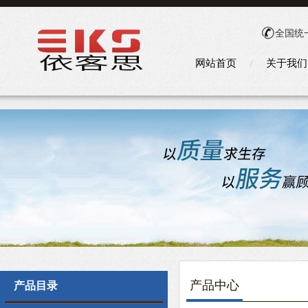
全国统
网站首页
关于我们
产品中心
产品目录