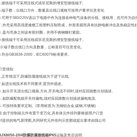
4.接线端子可采用压线式或菲尼斯的增安型接线端子;
5.端子数，出线口方向，数量及出线口规格可按用户要求任意变化
6.可用于380/220V及以下电路中作为连接各种电气设备的分线、接线用，也可作为
7..外壳采用高强度难燃工程塑料压制而成，外形美观而具有抗静电耐冲击及热稳定性
8..盖与壳身之间设有密封圈，并用不锈钢螺钉紧固。
9.接线端子可采用压线或菲尼克斯的增安型接线端子。
10.端子数出线口方向及数量，公称直径可任意变化。
6.符合GB3836-2000，IEC60079标准要求。
订货须知:
1.正常情况下,防爆防腐接线箱为下进下出线;
2.如进出线技术有不同要求,需另外描述。
3..如分开关进出线口规格,方向,开关电流不同时,须对应回路数分别描述,
4..如防爆配电箱开关待漏电,须对应回路数分别描述漏电电流.
5..可按特殊要求定制。(常用材质为:无铜铝合金,碳钢,不锈钢)
注:由于控制箱元件布置千变万化,具有体元件排列要根据用户订货
时提供的电气原理图,共同研究元件排列示意图或提出要求由我公司
BJX8050-20/4防爆防腐接线箱IP65
运输及售后说明: