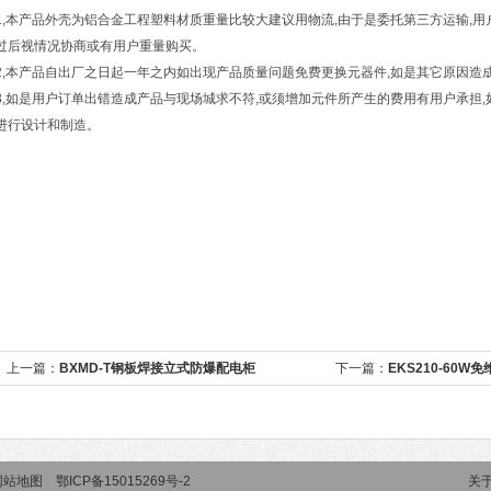
1,本产品外壳为铝合金工程塑料材质重量比较大建议用物流,由于是委托第三方运输,
过后视情况协商或有用户重量购买。
2,本产品自出厂之日起一年之内如出现产品质量问题免费更换元器件,如是其它原因造
3,如是用户订单出错造成产品与现场城求不符,或须增加元件所产生的费用有用户承担
进行设计和制造。
上一篇：
BXMD-T钢板焊接立式防爆配电柜
下一篇：
EKS210-60W
网站地图
鄂ICP备15015269号-2
关