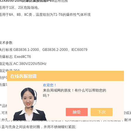
BJX8050-20/4防爆防腐接线箱IP65
适用范围
适用于1区、2区危险场地。
适用于ⅡA、ⅡB、ⅡC类，温度组别为T1-T6的爆炸性气体环境
技术参数
执行标准:GB3836.1-2000、GB3836.2-2000、IEC60079
防爆标志: ExedⅡCT6
额定电压:AC:380V/220V/50Hz
额定电流:20A
防护等级:IP65
防腐等级:WF2
欢迎您！
来自局域网的朋友！有什么可以帮助您的
吗？
产品特点
1.可用于380/220V及以下电路中作为各种电气设备的分线、接线用，也可作为自控或
2.外壳为增安型结构，采用玻璃纤维增强不饱和聚酯树脂压制而成，具有耐腐蚀，耐冲
3.盖与壳身之间设有密封圈，并用不锈钢螺钉紧固;