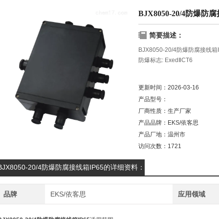
BJX8050-20/4防爆防
简要描述：
BJX8050-20/4防爆防腐接线箱I
防爆标志: ExedⅡCT6
额定电压:AC:380V/220V/50Hz
更新时间：
2026-03-16
产品型号：
额定电流:20A
厂商性质：
生产厂家
防护等级:IP65
产品品牌：
EKS/依客思
产品厂地：
温州市
防腐等级:WF2
访问次数：
1721
BJX8050-20/4防爆防腐接线箱IP65的详细资料：
品牌
EKS/依客思
应用领域