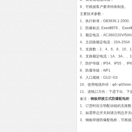
9、可根据客户要求特殊制造。
主要技术参数：
1、执行标准：GB3836.1-2000、GB
2、防爆标志: ExedⅡBT6 、ExedⅡC
3、额定电压：AC380/220V/50H
4、主回路额定电流：20A-250A
5、支路数：2、4、6、8、10、1
6、支路额定电流：1A、3A、、10A
7、防护等级：IP54、IP55 、IP6
8、防腐等级：WF1
9、入口规格：G1/2~G3
10、使用电缆外径：φ6~φ55mm
11、进线口方向：下进下出、下
备注：
钢板焊接立式防爆配电柜
1、订货时应注明配动箱的支路
2、如需带总开关则请注明总开
3、钢板焊接防爆配电柜，可根