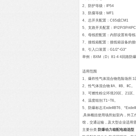
2、防护等级：IP54
3、防腐等级：WF1
4、总开关配置：C65或CM1
5、支路开关配置：IP/2P/3P
6、母线腔配置：内部设置有母线
7、接线箱配置：接线箱设备的接
8、引入口装置：G1/2"-G3"
举例：BXM（D）81-4 4回路防
适用范围
1、爆炸性气体混合物危险场所:1
2、性气体混合物:ⅡA、ⅡB、ⅡC。
3、可燃性粉尘环境20区、21区、
4、温度组别:T1~T6。
5、防爆标志:ExdeⅡBT6、*Exde
.具体概括使用场所如室内，外工
馆，交通运输，及大型企业适用需
主要分类
防爆动力箱配电箱选型