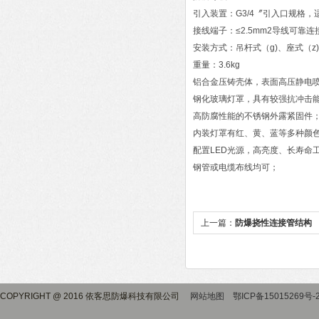
引入装置：G3/4〞引入口规格，适
接线端子：≤2.5mm2导线可靠连
安装方式：吊杆式（g)、座式（z)
重量：3.6kg
铝合金压铸壳体，表面高压静电
钢化玻璃灯罩，具有较强抗冲击
高防腐性能的不锈钢外露紧固件
内装灯罩有红、黄、蓝等多种颜
配置LED光源，高亮度、长寿命
钢管或电缆布线均可；
上一篇：
防爆挠性连接管结构
COPYRIGHT @ 2016 依客思防爆科技有限公司
网站地图
鄂ICP备15015269号-