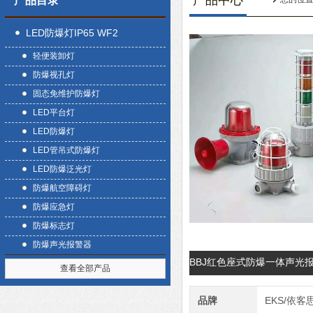
产品中心
产品目录
LED防爆灯IP65 WF2
轻便装卸灯
防爆视孔灯
固态免维护防爆灯
LED平台灯
LED防爆灯
LED管吊式防爆灯
LED防爆泛光灯
防爆航空障碍灯
防爆应急灯
防爆标志灯
防爆声光报警器
BBJ红色座式防爆一体声光
查看全部产品
品牌
EKS/依客