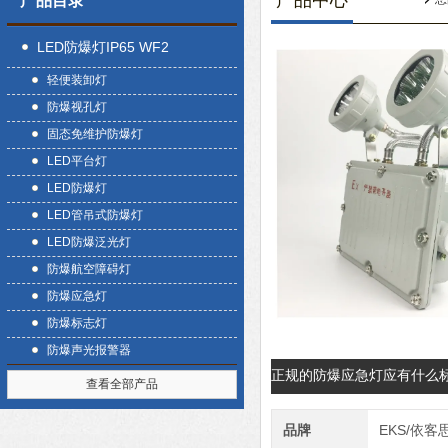
产品中心
产品目录
LED防爆灯IP65 WF2
轻便装卸灯
防爆视孔灯
固态免维护防爆灯
LED平台灯
LED防爆灯
LED管吊式防爆灯
LED防爆泛光灯
防爆航空障碍灯
防爆应急灯
防爆标志灯
防爆声光报警器
正规的防爆应急灯应有什么
查看全部产品
品牌
EKS/依客