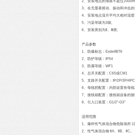
2、安装地点的海拔不超过2000m
3、在无显著摇动、振动和冲击的
4、安装地点湿月平均大相对湿度不
5、污染等级为3级;
6、安装类别为Ⅱ、Ⅲ类;
产品参数
1、防爆标志：ExdeIIBT6
2、防护等级：IP54
3、防腐等级：WF1
4、总开关配置：C65或CM1
5、支路开关配置：IP/2P/3P
6、母线腔配置：内部设置有母线
7、接线箱配置：接线箱设备的接
8、引入口装置：G1/2"-G3"
适用范围
1、爆炸性气体混合物危险场所:1
2、性气体混合物:ⅡA、ⅡB、ⅡC。