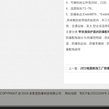
3、可燃性粉尘环境20区、21区、
4、温度组别:T1~T6。
5、防爆标志:ExdeⅡBT6、*Exde
.具体概括使用场所如室内，外
馆，交通运输，及大 型企业适用需
主要分类
带浪涌保护器的防爆配
防爆配电箱分为:防爆照明箱，
器，防爆软起动，防爆变频箱，
爆配电箱等
上一篇：
2灯2钮面粉加工厂防
COPYRIGHT @ 2016 依客思防爆科技有限公司
网站地图
鄂ICP备15015269号-