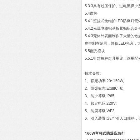
5.3.3具有过压保护、过电流保
5.4散热
5.4.1壁挂式免维护LED防
5.4.2光源电路铝基板紧贴铝
5.4.3壳体外表面制作了大量
度控制在范围，降低LED光衰，
5.5配光模块
5.5.1针对每种灯具用途，选用
技术参数:
1、额定功率:20~150W;
2、防爆标志:ExdIICT6;
3、防护等级:IP65;
4、额定电压:220V;
5、防腐等级:WF2;
6、引入装置:G3/4"引入口规格，适
*:
60W弯杆式防爆应急灯