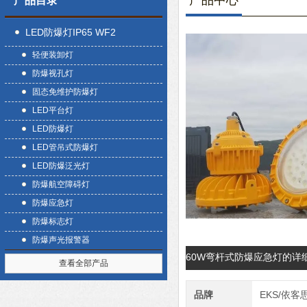
产品中心
产品目录
LED防爆灯IP65 WF2
轻便装卸灯
防爆视孔灯
固态免维护防爆灯
LED平台灯
LED防爆灯
LED管吊式防爆灯
LED防爆泛光灯
防爆航空障碍灯
防爆应急灯
防爆标志灯
防爆声光报警器
60W弯杆式防爆应急灯的详
查看全部产品
品牌
EKS/依客