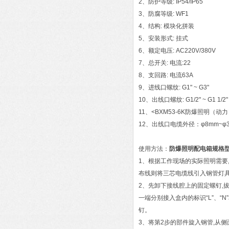
2、防护等级: IP54/IP65
3、防腐等级: WF1
4、结构: 模块化拼装
5、安装形式: 挂式
6、额定电压: AC220V/380V
7、总开关: 电流:22
8、支回路: 电流63A
9、进线口螺纹: G1" ~ G3"
10、出线口螺纹: G1/2" ~ G1 1/2"
11、<BXM53-6K防爆照明（动
12、出线口电缆外径：φ8mm~φ3
使用方法：
防爆照明配电箱规格
1、根据工作现场的实际照明需要
布线则将三芯电缆线引入钢管灯具
2、先卸下接线腔上的固定螺钉,
一端分别接入盒内的标识“L”、“
钉。
3、将第2步的部件旋入钢管,从