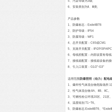
5、污染等级为3级;
6、安装类别为Ⅱ、Ⅲ类;
产品参数
1、防爆标志：ExdeIIBT6
2、防护等级：IP54
3、防腐等级：WF1
4、总开关配置：C65或CM1
5、支路开关配置：IP/2P/3P
6、母线腔配置：内部设置有母线
7、接线箱配置：接线箱设备的接
8、引入口装置：G1/2"-G3"
适用范围
防爆照明（动力）配电
1、爆炸性气体混合物危险场所:1
2、性气体混合物:ⅡA、ⅡB、ⅡC。
3、可燃性粉尘环境20区、21区、
4、温度组别:T1~T6。
5、防爆标志:ExdeⅡBT6、*Exde