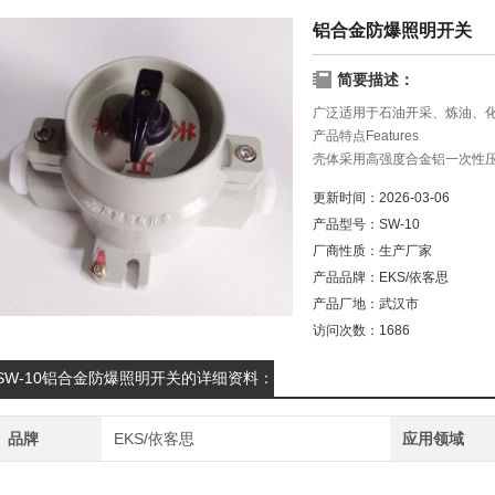
铝合金防爆照明开关
简要描述：
广泛适用于石油开采、炼油、
产品特点Features
壳体采用高强度合金铝一次性
外壳结
更新时间：
2026-03-06
构紧凑合理、材质密度高强度好
产品型号：
SW-10
腐能力，
厂商性质：
生产厂家
表面光洁，美观大方；
铝合金防爆照明开关
产品品牌：
EKS/依客思
产品厂地：
武汉市
访问次数：
1686
SW-10铝合金防爆照明开关的详细资料：
品牌
EKS/依客思
应用领域