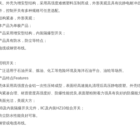
关。外壳为增安型结构，采用高强度难燃塑料压制而成，外形美观且具有抗静电耐冲
件，控制开关有多种规格可任意选配。
结构紧凑，外形美观；
本产品为单极产品；
产品采用增安型结构，内装隔爆型开关；
产品具有防水，防尘等特点；
电缆或钢管布线。
照明开关：
广泛适用于石油开采、炼油、化工等危险环境及海洋石油平台、油轮等场所。
产品特点Features
壳体采用高强度合金铝一次性压铸成型，表面经高速抛丸清理后高压静电喷塑。外壳
构紧凑合理、材质密度高强度好、防爆性能优良,表面塑粉附着力强具有良好的防腐能
表面光洁，美观大方；
IIB及内装隔爆开关元件，IIC及内装HZ10组合开关；
防尘防水性能良好可靠。
钢管或电缆布线。