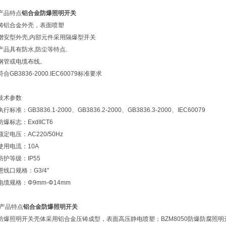
产品特点
铝合金防爆照明开关
铸铝合金外壳，表面喷塑
增安型外壳,内部元件采用隔爆型开关
产品具有防水,防尘等特点.
钢管或电缆布线。
符合GB3836-2000.IEC60079标准要求
技术参数
执行标准：GB3836.1-2000、GB3836.2-2000、GB3836.3-2000、IEC60079
防爆标志：ExdIICT6
额定电压：AC220/50Hz
使用电流：10A
防护等级：IP55
进线口规格：G3/4"
电缆规格：Φ9mm-Φ14mm
产品特点
铝合金防爆照明开关
防爆照明开关壳体采用铝合金压铸成型，表面高压静电喷塑；BZM8050防爆防腐照