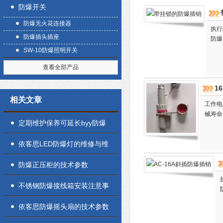
防爆开关
防爆无火花连接器
执行标
防爆插头插座
防爆
SW-10防爆照明开关
查看全部产品
1
相关文章
工作电压
械寿命
定期维护保养可延长byy防爆
标志灯的使用寿命
依客思LED防爆灯的维修与维
护
防爆正压柜的技术参数
不锈钢防爆接线箱安装注意事
项
依客思防爆摇头扇的技术参数