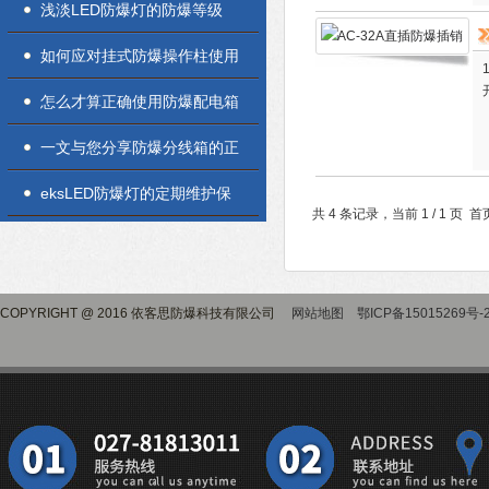
浅淡LED防爆灯的防爆等级
如何应对挂式防爆操作柱使用
突发故障
怎么才算正确使用防爆配电箱
一文与您分享防爆分线箱的正
确使用方法
eksLED防爆灯的定期维护保
共 4 条记录，当前 1 / 1 
养方法分享
COPYRIGHT @ 2016 依客思防爆科技有限公司
网站地图
鄂ICP备15015269号-