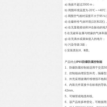
a) 海拔不超过2000 m；
b) 周围环境温度为-20℃～+40℃
c) 周围空气相对湿度不大于95％(
d) 在爆炸性气体环境(1区和2区)
e) 在无显着摇动和冲击振动的地
f) 在无破坏金属与绝缘的气体和
g) 在无滴水或液体侵入的地方；
h) 污染等级:3级；
i) 安装类别:Ⅱ、Ⅲ类。
产品特点
IP65防爆防腐控制箱
1、防爆防腐控制箱适用于交流50
2、控制箱由增安型外壳，隔爆
3、外壳采用玻璃纤维增强不饱
4、内装元件直接卡在标准的导
42mm。
5、可钢管或电缆布线。
6、该产品有多种变化，可根据