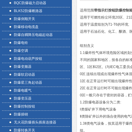
BQC防爆磁力启动器
适用范围
带指示灯按钮防爆控制
BLK52防爆断路器
适用于可燃性粉尘环境20区、21区
防爆倒顺开关
适用于温度组别为T1-T6的环境;
防爆移动电缆盘
适用于石油石化、化工、酿酒、医
防爆自耦降压电磁起动器
防爆电铃
组别含义
防爆空调
1.1爆炸性气体环境危险区域的划
防爆电动葫芦按钮
不同的国家和地区，按各自的标
防爆变频器
区、1区和2区。(与IEC电工委员
0区:连续出现或出现爆炸性气体
防爆软启动器
1区:在正常运行时可能出现爆炸
防爆星三角起动器
2区:在正常运行时不可能出现爆
防爆电暖气
0区一般只存在于密封的容器，贮
防爆变压器
1.2防爆电器设备分为二类:
防爆控制按钮
Ⅰ类煤矿井下用电气设备
防爆插销
Ⅱ类除矿井以外的场合使用的电气
无火花防爆插头插座连接器
1.3Ⅱ类电气设备，按其适用于爆
防爆转换开关
组。