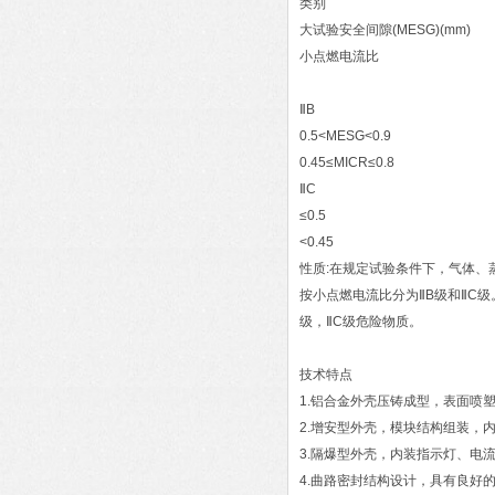
类别
大试验安全间隙(MESG)(mm)
小点燃电流比
ⅡB
0.5<MESG<0.9
0.45≤MICR≤0.8
ⅡC
≤0.5
<0.45
性质:在规定试验条件下，气体
按小点燃电流比分为ⅡB级和ⅡC级。小
级，ⅡC级危险物质。
技术特点
1.铝合金外壳压铸成型，表面喷塑
2.增安型外壳，模块结构组装，
3.隔爆型外壳，内装指示灯、电
4.曲路密封结构设计，具有良好的