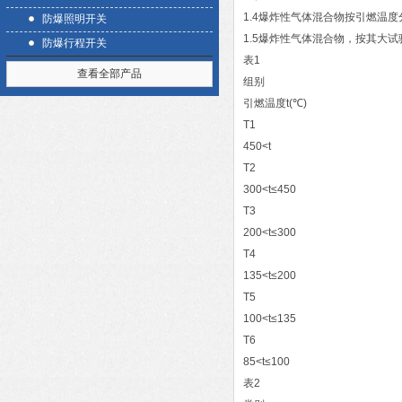
1.4爆炸性气体混合物按引燃温度
防爆照明开关
1.5爆炸性气体混合物，按其大试验
防爆行程开关
表1
查看全部产品
组别
引燃温度t(℃)
T1
450<t
T2
300<t≤450
T3
200<t≤300
T4
135<t≤200
T5
100<t≤135
T6
85<t≤100
表2