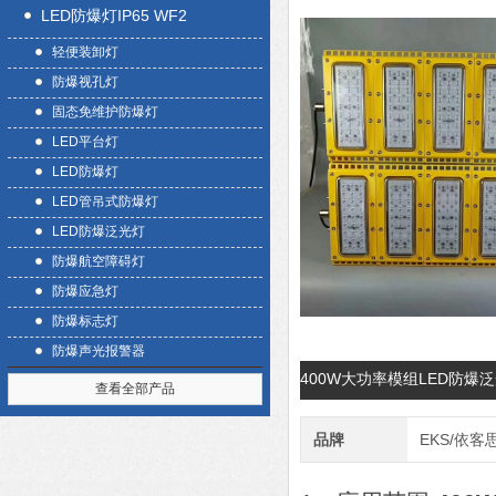
LED防爆灯IP65 WF2
轻便装卸灯
防爆视孔灯
固态免维护防爆灯
LED平台灯
LED防爆灯
LED管吊式防爆灯
LED防爆泛光灯
防爆航空障碍灯
防爆应急灯
防爆标志灯
防爆声光报警器
400W大功率模组LED防爆
查看全部产品
品牌
EKS/依客