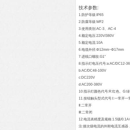
技术参数:
1.防护等级:IP65
2.防腐等级:WF2
3.使用类别:AC-3、AC-4
4.额定电压:220V/380V
5.额定电流:10A
6.电缆外径:Φ12mm~Φ17mm
7.进线口螺纹:G1”
8.指示灯电压代号:a:AC/DC12-36
b:AC/DC48-100V
c:DC220V
d:AC200-380V
10.指示灯颜色代号:R:红色、G:
11.按钮触头型式代号:Ⅰ:一常开一
Ⅱ:二常开
Ⅲ:二常闭
12.电流表精度及规格:1.5级/0.1A 0. 1
注:接次级电流的外附电流互感器