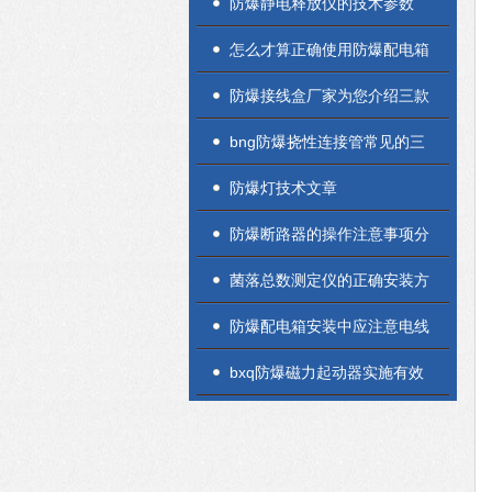
防爆静电释放仪的技术参数
怎么才算正确使用防爆配电箱
防爆接线盒厂家为您介绍三款
不同的产品区别
bng防爆挠性连接管常见的三
种材质说明
防爆灯技术文章
防爆断路器的操作注意事项分
享
菌落总数测定仪的正确安装方
法全解析，新手也能轻松上手
防爆配电箱安装中应注意电线
的连接
bxq防爆磁力起动器实施有效
的定期维护保养措施尤为重要