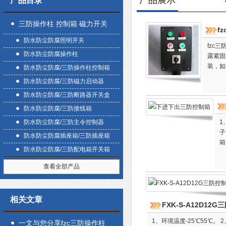
产品展示
产品目录
三防操作柱 控制箱 磁力开关
f
防水防尘防腐照明开关
盒
fzc
防水防尘防腐操作柱
露紧固
装，如
防水防尘防腐/三防操作柱控制箱
防水防尘防腐/三防磁力启动器
防水防尘防腐/三防断路器开关盒
防水防尘防腐/三防接线箱
防水防尘防腐/三防主令控制器
1
子
防水防尘防腐插座箱/三防插座箱
箱
防水防尘防腐/三防配电箱开关箱
查看全部产品
相关文章
FXK-S-A12D12
1、环境温度-25℃55℃。
一文与您分享fzc三防操作柱