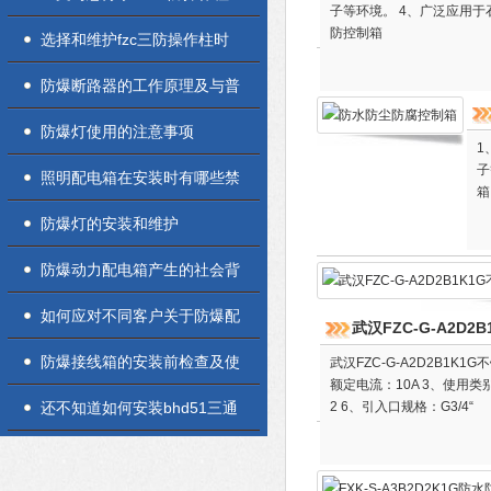
子等环境。 4、广泛应用于石
防控制箱
的定期维护保养方法
选择和维护fzc三防操作柱时
应考虑的因素介绍
防爆断路器的工作原理及与普
通产品的区别介绍
防爆灯使用的注意事项
1
子
照明配电箱在安装时有哪些禁
箱
忌的地方呢？
防爆灯的安装和维护
防爆动力配电箱产生的社会背
景
如何应对不同客户关于防爆配
武汉FZC-G-A2D
电箱的询价
防爆接线箱的安装前检查及使
武汉FZC-G-A2D2B1K1
额定电流：10A 3、使用类别
用方法介绍
还不知道如何安装bhd51三通
2 6、引入口规格：G3/4“
防爆接线盒？进来看