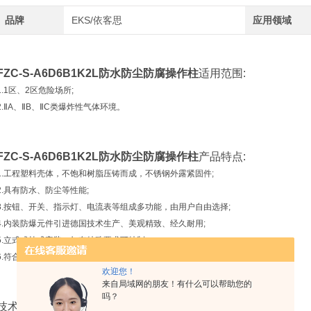
品牌
EKS/依客思
应用领域
FZC-S-A6D6B1K2L防水防尘防腐操作柱
适用范围:
1.1区、2区危险场所;
2.ⅡA、ⅡB、ⅡC类爆炸性气体环境。
FZC-S-A6D6B1K2L防水防尘防腐操作柱
产品特点:
1.工程塑料壳体，不饱和树脂压铸而成，不锈钢外露紧固件;
2.具有防水、防尘等性能;
3.按钮、开关、指示灯、电流表等组成多功能，由用户自由选择;
4.内装防爆元件引进德国技术生产、美观精致、经久耐用;
5.立式或挂式安装，如有特殊要求可特制;
6.符合GB3836-2000，IEC60079标准要求。
欢迎您！
来自局域网的朋友！有什么可以帮助您的
吗？
技术参数: