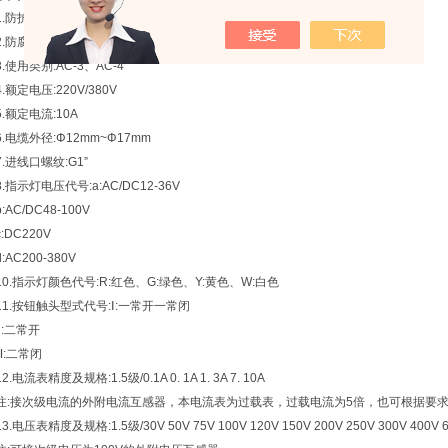
1.防护等级:IP65
2.防腐等级:WF2
3.使用类别:AC-3、AC-4
4.额定电压:220V/380V
5.额定电流:10A
6.电缆外径:Φ12mm~Φ17mm
7.进线口螺纹:G1”
8.指示灯电压代号:a:AC/DC12-36V
b:AC/DC48-100V
c:DC220V
d:AC200-380V
10.指示灯颜色代号:R:红色、G:绿色、Y:黄色、W:白色
11.按钮触头型式代号:Ⅰ:一常开一常闭
Ⅱ:二常开
Ⅲ:二常闭
12.电流表精度及规格:1.5级/0.1A 0. 1A 1. 3A 7. 10A
注:接次级电流的外附电流互感器，本电流表为过载表，过载电流为5倍，也可根据要求
13.电压表精度及规格:1.5级/30V 50V 75V 100V 120V 150V 200V 250V 300V 400V 6