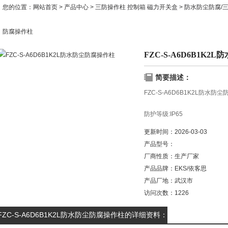
您的位置：
网站首页
>
产品中心
>
三防操作柱 控制箱 磁力开关盒
>
防水防尘防腐/
防腐操作柱
FZC-S-A6D6B1K
简要描述：
FZC-S-A6D6B1K2L防水防
防护等级:IP65
更新时间：
2026-03-03
防腐等级:WF2
产品型号：
厂商性质：
生产厂家
使用类别:AC-3、AC-4
产品品牌：
EKS/依客思
额定电压:220V/380V
产品厂地：
武汉市
访问次数：
1226
额定电流:10A
FZC-S-A6D6B1K2L防水防尘防腐操作柱的详细资料：
电缆外径:Φ12mm~Φ17mm