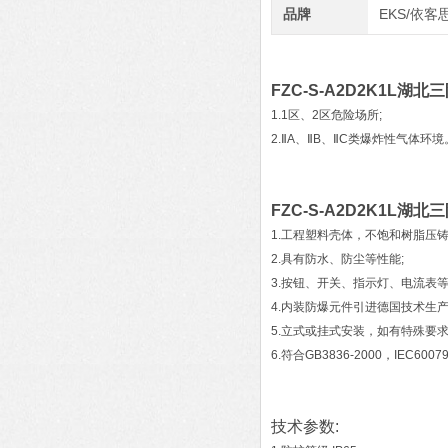
品牌
EKS/依客
FZC-S-A2D2K1L湖
1.1区、2区危险场所;
2.ⅡA、ⅡB、ⅡC类爆炸性气体环境
FZC-S-A2D2K1L湖
1.工程塑料壳体，不饱和树脂压
2.具有防水、防尘等性能;
3.按钮、开关、指示灯、电流表
4.内装防爆元件引进德国技术生
5.立式或挂式安装，如有特殊要求
6.符合GB3836-2000，IEC60
技术参数: