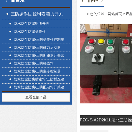
产品中心
产品目录
三防操作柱 控制箱 磁力开关
您的位置：
网站首页
>
产
防水防尘防腐照明开关
盒
防水防尘防腐操作柱
防水防尘防腐/三防操作柱控制箱
防水防尘防腐/三防磁力启动器
防水防尘防腐/三防断路器开关盒
防水防尘防腐/三防接线箱
防水防尘防腐/三防主令控制器
防水防尘防腐插座箱/三防插座箱
防水防尘防腐/三防配电箱开关箱
查看全部产品
FZC-S-A2D2K1L湖北