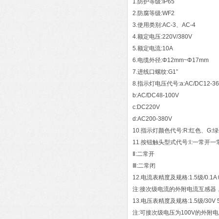
1.防护等级:IP65
2.防腐等级:WF2
3.使用类别:AC-3、AC-4
4.额定电压:220V/380V
5.额定电流:10A
6.电缆外径:Φ12mm~Φ17mm
7.进线口螺纹:G1”
8.指示灯电压代号:a:AC/DC12-36
b:AC/DC48-100V
c:DC220V
d:AC200-380V
10.指示灯颜色代号:R:红色、G:
11.按钮触头型式代号:Ⅰ:一常开一
Ⅱ:二常开
Ⅲ:二常闭
12.电流表精度及规格:1.5级/0.1A 0. 1
注:接次级电流的外附电流互感器
13.电压表精度及规格:1.5级/30V 50V 
注:可接次级电压为100V的外附