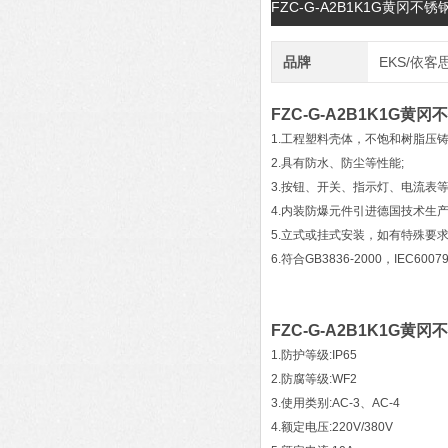
FZC-G-A2B1K1G黄冈
品牌
EKS/依客
FZC-G-A2B1K1G
1.工程塑料壳体，不饱和树脂压
2.具有防水、防尘等性能;
3.按钮、开关、指示灯、电流表
4.内装防爆元件引进德国技术生
5.立式或挂式安装，如有特殊要求
6.符合GB3836-2000，IEC60
FZC-G-A2B1K1G
1.防护等级:IP65
2.防腐等级:WF2
3.使用类别:AC-3、AC-4
4.额定电压:220V/380V