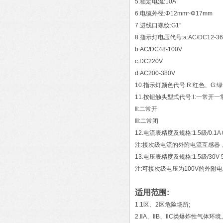
5.额定电流:10A
6.电缆外径:Φ12mm~Φ17mm
7.进线口螺纹:G1”
8.指示灯电压代号:a:AC/DC12-36
b:AC/DC48-100V
c:DC220V
d:AC200-380V
10.指示灯颜色代号:R:红色、G:
11.按钮触头型式代号:Ⅰ:一常开一
Ⅱ:二常开
Ⅲ:二常闭
12.电流表精度及规格:1.5级/0.1A 0. 1
注:接次级电流的外附电流互感器
13.电压表精度及规格:1.5级/30V 50V 
注:可接次级电压为100V的外附
适用范围:
1.1区、2区危险场所;
2.ⅡA、ⅡB、ⅡC类爆炸性气体环境