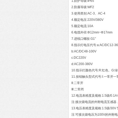
1.防护等级:IP65
2.防腐等级:WF2
3.使用类别:AC-3、AC-4
4.额定电压:220V/380V
5.额定电流:10A
6.电缆外径:Φ12mm~Φ17mm
7.进线口螺纹:G1”
8.指示灯电压代号:a:AC/DC12-36
b:AC/DC48-100V
c:DC220V
d:AC200-380V
10.指示灯颜色代号:R:红色、G:
11.按钮触头型式代号:Ⅰ:一常开一
Ⅱ:二常开
Ⅲ:二常闭
12.电流表精度及规格:1.5级/0.1A 0. 1
注:接次级电流的外附电流互感器
13.电压表精度及规格:1.5级/30V 50V 
注:可接次级电压为100V的外附