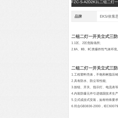
FZC-S-A2D2K1L二钮
品牌
EKS/依客
二钮二灯一开关立式三防
1.1区、2区危险场所;
2.ⅡA、ⅡB、ⅡC类爆炸性气体环境
二钮二灯一开关立式三防
1.工程塑料壳体，不饱和树脂压
2.具有防水、防尘等性能;
3.按钮、开关、指示灯、电流表
4.内装防爆元件引进德国技术生
5.立式或挂式安装，如有特殊要求
6.符合GB3836-2000，IEC60