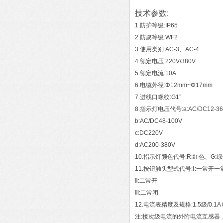
技术参数:
1.防护等级:IP65
2.防腐等级:WF2
3.使用类别:AC-3、AC-4
4.额定电压:220V/380V
5.额定电流:10A
6.电缆外径:Φ12mm~Φ17mm
7.进线口螺纹:G1”
8.指示灯电压代号:a:AC/DC12-36
b:AC/DC48-100V
c:DC220V
d:AC200-380V
10.指示灯颜色代号:R:红色、G:
11.按钮触头型式代号:Ⅰ:一常开一
Ⅱ:二常开
Ⅲ:二常闭
12.电流表精度及规格:1.5级/0.1A 0. 1
注:接次级电流的外附电流互感器