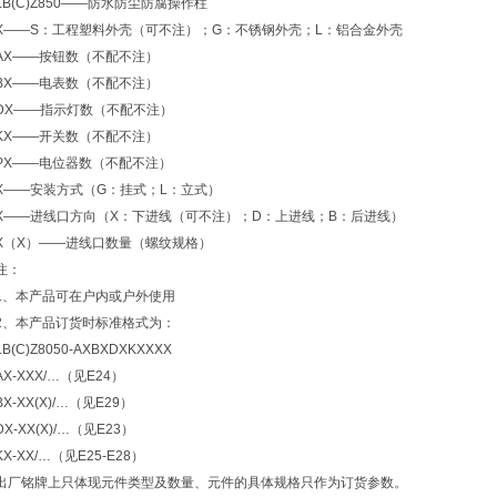
LB(C)Z850——防水防尘防腐操作柱
X——S：工程塑料外壳（可不注）；G：不锈钢外壳；L：铝合金外壳
AX——按钮数（不配不注）
BX——电表数（不配不注）
DX——指示灯数（不配不注）
KX——开关数（不配不注）
PX——电位器数（不配不注）
X——安装方式（G：挂式；L：立式）
X——进线口方向（X：下进线（可不注）；D：上进线；B：后进线）
X（X）——进线口数量（螺纹规格）
注：
1、本产品可在户内或户外使用
2、本产品订货时标准格式为：
LB(C)Z8050-AXBXDXKXXXX
AX-XXX/…（见E24）
BX-XX(X)/…（见E29）
DX-XX(X)/…（见E23）
KX-XX/…（见E25-E28）
出厂铭牌上只体现元件类型及数量、元件的具体规格只作为订货参数。