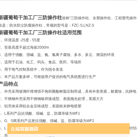
新疆葡萄干加工厂三防操作柱
俗称“三防操作柱、全塑操作柱、工程塑壳操作
法是：防水防尘防腐操作柱，常规的型号是：FZC-S,LNZ-S
新疆葡萄干加工厂三防操作柱
适用范围
1、环境温度 -25度 - 55度
2、安装高度不超过海拔2000m
3、适用于强酸、强碱、盐、氨、氯离子腐蚀、多水、多尘、潮湿的环境
4、适用于石油、化工、码头、食品、医药、等场所
5、用于电气控制系统中，作为指令发送
6、本产品方案多样，可根据用户提供的电气系统图进行生产
产品特点
1、外壳采用玻璃纤维增强不饱和聚酯树脂压制而成，具有外形美观，耐腐蚀，抗静电
2、不锈钢外壳采用不锈钢板焊接成型、表面抛光处理，美观大方
3、铝壳体采用铝合金压铸成型，表面粉末静电喷塑
4、L系列产品抗强酸、强碱、盐，防腐等级为WF1
5、G、S两系列产品更抗强酸、强碱、盐、防腐等级为WF2
6、L、S两系列产品为迷宫式密封结构，G系列产品为曲路式密封结构，这两种密封结
7、所有外露紧固件均采用不锈钢，密封采用硅橡胶、耐油、耐酸、耐碱、抗老化