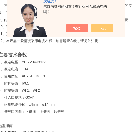
欢迎您！
8、本系列产品适用于交流50Hz，电压380V以下，直流440V以下，电流10A以
来自局域网的朋友！有什么可以帮助您的
吗？
换、信号切换、仪表计量显示之用
9、内装指示灯、按钮、转换开关、电流表、电压表等，可按用户要求配装其他仪表
10、可实现各种元件的任意则和，满足用户设计要求
11、开关30余种功能、用户可按要求选择
12、本产品一般情况采用电缆布线，如需钢管布线，请另外注明
主要技术参数
1、额定电压：AC 220V/380V
2、额定电流：10A
3、使用类别：AC-14、DC13
4、防护等级：IP65
5、防腐等级：WF1、WF2
6、引入口规格：G3/4"
7、适用电缆外径：φ9mm - φ14mm
8、进线口方向：下进线、上进线、后进线
选型指南