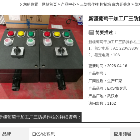
您的位置：
网站首页
>
产品中心
>
三防操作柱 控制箱 磁力开关盒
>
防
新疆葡萄干加工厂三防
简要描述：
新疆葡萄干加工厂三防操作柱
1、额定电压：AC 220V/380V
2、额定电流：10A
3、使用类别：AC-14、DC13
更新时间：
2026-04-16
4、防护等级：IP65
产品型号：
5、防腐等级：WF1、WF2
厂商性质：
生产厂家
6、引入口规格：G3/4“
7、适用电缆外径：φ9mm - φ1
产品品牌：
EKS/依客思
8、进线口方向：下进线、上进
产品厂地：
武汉市
访问次数：
1162
新疆葡萄干加工厂三防操作柱的详细资料：
品牌
EKS/依客思
应用领域