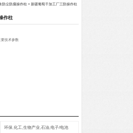
水防尘防腐操作柱
> 新疆葡萄干加工厂三防操作柱
操作柱
主要技术参数
4mm
线、后进线
环保,化工,生物产业,石油,电子/电池