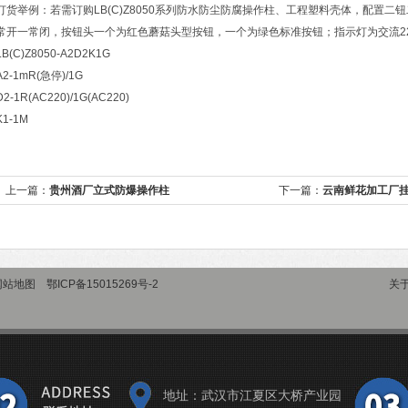
订货举例：若需订购LB(C)Z8050系列防水防尘防腐操作柱、工程塑料壳体，配置
常开一常闭，按钮头一个为红色蘑菇头型按钮，一个为绿色标准按钮；指示灯为交流2
LB(C)Z8050-A2D2K1G
A2-1mR(急停)/1G
D2-1R(AC220)/1G(AC220)
K1-1M
上一篇：
贵州酒厂立式防爆操作柱
下一篇：
云南鲜花加工厂
网站地图
鄂ICP备15015269号-2
关
地址：武汉市江夏区大桥产业园