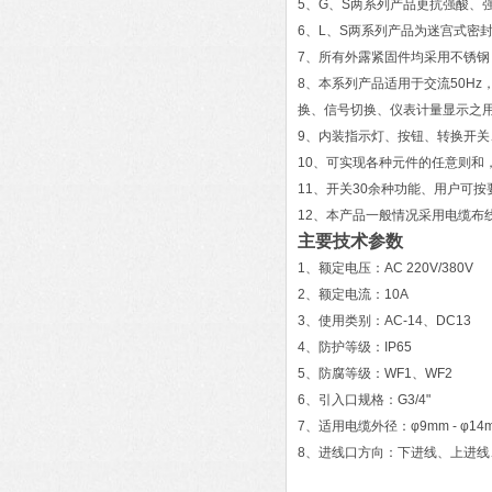
5、G、S两系列产品更抗强酸、
6、L、S两系列产品为迷宫式密
7、所有外露紧固件均采用不锈
8、本系列产品适用于交流50Hz
换、信号切换、仪表计量显示之
9、内装指示灯、按钮、转换开
10、可实现各种元件的任意则和
11、开关30余种功能、用户可按
12、本产品一般情况采用电缆布
主要技术参数
1、额定电压：AC 220V/380V
2、额定电流：10A
3、使用类别：AC-14、DC13
4、防护等级：IP65
5、防腐等级：WF1、WF2
6、引入口规格：G3/4"
7、适用电缆外径：φ9mm - φ14
8、进线口方向：下进线、上进线