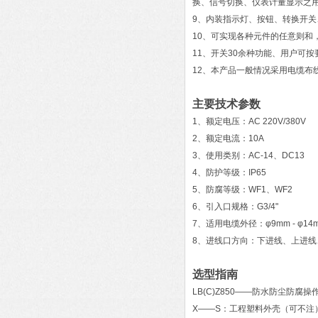
换、信号切换、仪表计量显示之
9、内装指示灯、按钮、转换开
10、可实现各种元件的任意则和
11、开关30余种功能、用户可按
12、本产品一般情况采用电缆布
主要技术参数
1、额定电压：AC 220V/380V
2、额定电流：10A
3、使用类别：AC-14、DC13
4、防护等级：IP65
5、防腐等级：WF1、WF2
6、引入口规格：G3/4"
7、适用电缆外径：φ9mm - φ14
8、进线口方向：下进线、上进线
选型指南
LB(C)Z850——防水防尘防腐操
X——S：工程塑料外壳（可不注