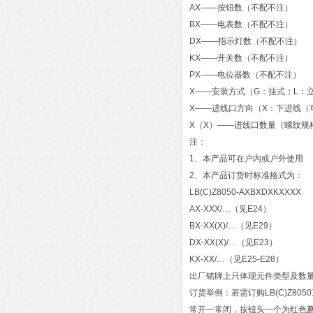
AX——按钮数（不配不注）
BX——电表数（不配不注）
DX——指示灯数（不配不注）
KX——开关数（不配不注）
PX——电位器数（不配不注）
X——安装方式（G：挂式；L：
X——进线口方向（X：下进线（
X（X）——进线口数量（螺纹规
注：
1、本产品可在户内或户外使用
2、本产品订货时标准格式为：
LB(C)Z8050-AXBXDXKXXXX
AX-XXX/…（见E24）
BX-XX(X)/…（见E29）
DX-XX(X)/…（见E23）
KX-XX/…（见E25-E28）
出厂铭牌上只体现元件类型及数
订货举例：若需订购LB(C)Z
常开一常闭，按钮头一个为红色蘑