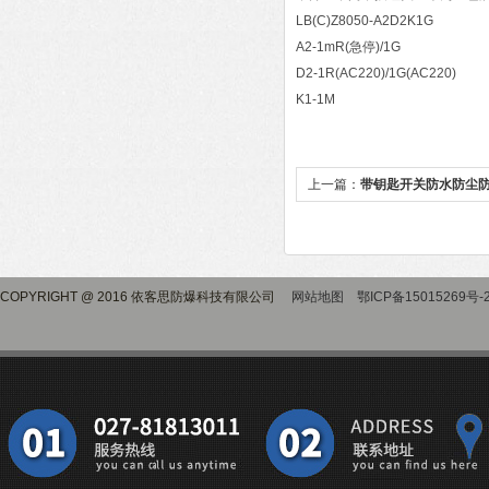
LB(C)Z8050-A2D2K1G
A2-1mR(急停)/1G
D2-1R(AC220)/1G(AC220)
K1-1M
上一篇：
带钥匙开关防水防尘
COPYRIGHT @ 2016 依客思防爆科技有限公司
网站地图
鄂ICP备15015269号-