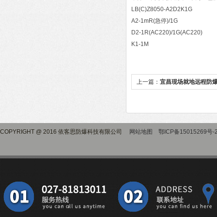
LB(C)Z8050-A2D2K1G
A2-1mR(急停)/1G
D2-1R(AC220)/1G(AC220)
K1-1M
上一篇：
宜昌现场就地远程防
COPYRIGHT @ 2016 依客思防爆科技有限公司
网站地图
鄂ICP备15015269号-