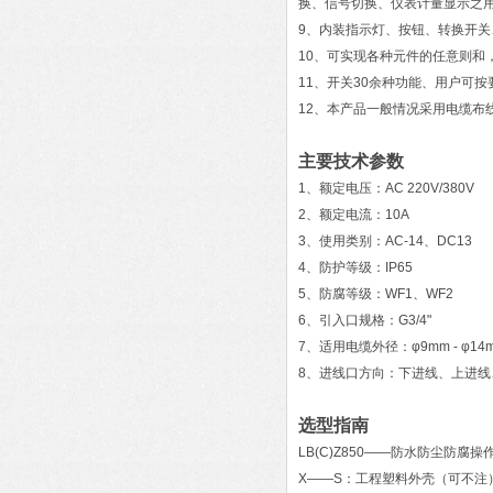
换、信号切换、仪表计量显示之
9、内装指示灯、按钮、转换开
10、可实现各种元件的任意则和
11、开关30余种功能、用户可按
12、本产品一般情况采用电缆布
主要技术参数
1、额定电压：AC 220V/380V
2、额定电流：10A
3、使用类别：AC-14、DC13
4、防护等级：IP65
5、防腐等级：WF1、WF2
6、引入口规格：G3/4"
7、适用电缆外径：φ9mm - φ14
8、进线口方向：下进线、上进线
选型指南
LB(C)Z850——防水防尘防腐操
X——S：工程塑料外壳（可不注