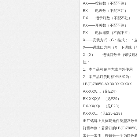
AX——按钮数（不配不注）
BX——电表数（不配不注）
DX——指示灯数（不配不注）
KX——开关数（不配不注）
PX——电位器数（不配不注）
X——安装方式（G：挂式；L：
X——进线口方向（X：下进线（
X（X）——进线口数量（螺纹规
注：
1、本产品可在户内或户外使用
2、本产品订货时标准格式为：
LB(C)Z8050-AXBXDXKXXXX
AX-XXX/…（见E24）
BX-XX(X)/…（见E29）
DX-XX(X)/…（见E23）
KX-XX/…（见E25-E28）
出厂铭牌上只体现元件类型及数
订货举例：若需订购LB(C)Z
常开一常闭，按钮头一个为红色蘑