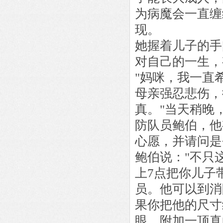
为病魔会一直缠
现。
她握着儿子的手
对自己的一生，
"妈咪，我一直
母亲强忍悲伤，
真。"当天稍晚
防队员鲍伯，他
心愿，并请问是
鲍伯说："不只
上7点把你儿子
员。他可以到消
果你把他的尺寸
眼，附加一顶真