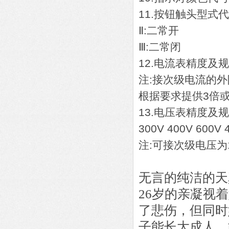
11.按钮触头型式代
Ⅱ:二常开
Ⅲ:二常闭
12.电流表精度及规格:1.
注:接次级电流的
根据要求提供3倍
13.电压表精度及规格:1.
300V 400V 600V 
注:可接次级电压为
无言的纯洁的天
26岁的亲凝视
了悲伤，但同时
子能长大成人，