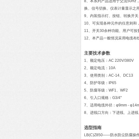
8、本系列产品适用于交流50Hz
换、信号切换、仪表计量显示之
9、内装指示灯、按钮、转换开
10、可实现各种元件的任意则和
11、开关30余种功能、用户可按
12、本产品一般情况采用电缆布
主要技术参数
1、额定电压：AC 220V/380V
2、额定电流：10A
3、使用类别：AC-14、DC13
4、防护等级：IP65
5、防腐等级：WF1、WF2
6、引入口规格：G3/4"
7、适用电缆外径：φ9mm - φ14
8、进线口方向：下进线、上进线
选型指南
LB(C)Z850——防水防尘防腐操