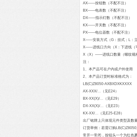
AX——按钮数（不配不注）
BX——电表数（不配不注）
DX——指示灯数（不配不注）
KX——开关数（不配不注）
PX——电位器数（不配不注）
X——安装方式（G：挂式；L：
X——进线口方向（X：下进线（
X（X）——进线口数量（螺纹规
注：
1、本产品可在户内或户外使用
2、本产品订货时标准格式为：
LB(C)Z8050-AXBXDXKXXXX
AX-XXX/…（见E24）
BX-XX(X)/…（见E29）
DX-XX(X)/…（见E23）
KX-XX/…（见E25-E28）
出厂铭牌上只体现元件类型及数
订货举例：若需订购LB(C)Z
常开一常闭，按钮头一个为红色蘑