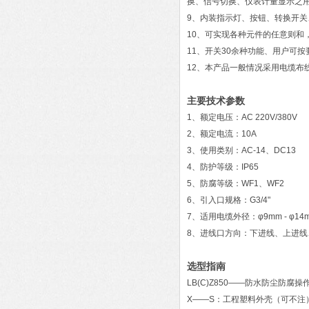
换、信号切换、仪表计量显示之
9、内装指示灯、按钮、转换开
10、可实现各种元件的任意则和
11、开关30余种功能、用户可按
12、本产品一般情况采用电缆布
主要技术参数
1、额定电压：AC 220V/380V
2、额定电流：10A
3、使用类别：AC-14、DC13
4、防护等级：IP65
5、防腐等级：WF1、WF2
6、引入口规格：G3/4"
7、适用电缆外径：φ9mm - φ14
8、进线口方向：下进线、上进线
选型指南
LB(C)Z850——防水防尘防腐操
X——S：工程塑料外壳（可不注