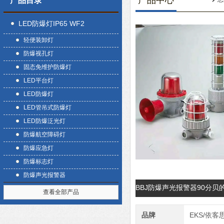
产品中心
产品目录
LED防爆灯IP65 WF2
轻便装卸灯
防爆视孔灯
固态免维护防爆灯
LED平台灯
LED防爆灯
LED管吊式防爆灯
LED防爆泛光灯
防爆航空障碍灯
防爆应急灯
防爆标志灯
防爆声光报警器
BBJ防爆声光报警器90分贝
查看全部产品
品牌
EKS/依客