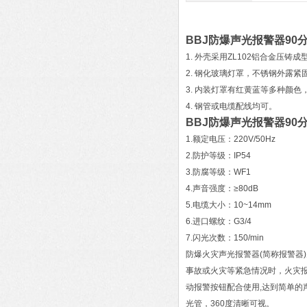
BBJ防爆声光报警器90
1. 外壳采用ZL102铝合金压铸
2. 钢化玻璃灯罩，不锈钢外露紧
3. 内装灯罩有红黄蓝等多种颜色
4. 钢管或电缆配线均可。
BBJ防爆声光报警器90
1.额定电压：220V/50Hz
2.防护等级：IP54
3.防腐等级：WF1
4.声音强度：≥80dB
5.电缆大小：10~14mm
6.进口螺纹：G3/4
7.闪光次数：150/min
防爆火灾声光报警器(简称报警器)
事故或火灾等紧急情况时，火灾
动报警按钮配合使用,达到简单的
光管，360度清晰可视。