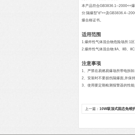
本产品符合GB3836.1--200
分:隔爆型"d">>及GB3836.
爆合格证书。
适用范围
1.爆炸性气体混合物危险场所:1区
2.爆炸性气体混合物:ⅡA、ⅡB、ⅡC级
注意事项
1、严禁在易燃易爆场所带电拆卸
2、安装时不要损伤隔爆面,并保
3、使用要定期检测报警器的性
上一篇：
10W吸顶式固态免维